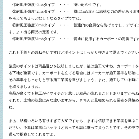
①耐風圧強度46m/sタイプ ・・・ 凄い耐久性です。
②耐風圧強度42m/sタイプ ・・・ 風は1m/s違えば結構な力の差がありま
を考えてちょっと欲しくなるタイプですね。
③耐風圧強度38m/sタイプ ・・・ 普通(?)の台風なら防げますし、デザ
す。よく出る商品の定番です。
④耐風圧強度34m/sタイプ ・・・ 普通に使用するカーポートの定番です
これも予算との兼ね合いですけどポイントはしっかり押さえて選んでください
強度のポイントは商品選びを説明しましたが、後は施工ですね。カーポートを
る下地が重要です。カーポートを立てる場合にはメーカーが施工基準を明確に
その基準をしっかりと守る施工業者を選びましょう。また、施工している時に
を取りましょうね。
商品が良くても施工がイマイチだと悲しい結果が訪れることもありますからね
それと、土地の状態はみな違いますから、きちんと見極められる業者を見極め
ね。
まあ、結構いろいろ有りすぎて大変ですから、まずは信頼できる業者を選ぶこ
ださい。予算は業者にハッキリと言って相談に乗って貰うことです。その中で
選んで提案してくれますよ。