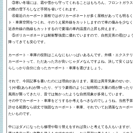
③寒い冬場には、霜や雪から守ってくれることはもちろん、フロントガラス
の際の雪下ろしなど手間を省いてくれます。
④最近のカーポート屋根ではポリカーボネートが多く屋根があっても明るく
ト・車庫空間をつくれ、そのうえ紫外線をカットしますので車の傷みを少なく
近赤外線の熱線もカットするので夏場の車内温度の上昇も抑えます。
⑤ポリカーポネードは耐衝撃強度に優れていますので、自然災害の雹(ひょう)
降ってきても安心です。
カーポート・車庫の役割はこんなにもいっぱいあるんです。外構・エクステリ
カーポートって、ただあった方が良いじゃダメなんですよね。決して安くはな
らしっかり自分に合ったカーポート・車庫を選びましょう。
それで、今回記事を書いたのには理由があります。最近は異常気象のせいか、
う)や霰(あられ)が降ったり、ゲリラ豪雨のように短時間に大量の雨が降った
風雨が襲ってきたり、昔では無かったような自然現象が多発しています。
その中でカーポート・車庫をどうするか考えるべきなのでしょうね。当然予算
許せる範囲なら頑丈で強固なカーポート・車庫、それでいてお洒落なカーポー
たいものです。
中にはダメになったら修理や取り替えをすれば良いと考えてる人もいますが、