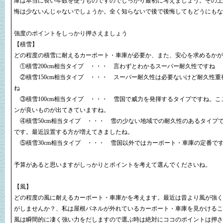
庫は本当に長い年数を使うものですのでしっかり最初に考えましょう。その上
悔は少ないんじゃないでしょうか。全く知らないで後で後悔してもどうにもな
強度のポイントをしっかり押さえましょう
【積雪】
どの程度の積雪に耐えるカーポート・車庫が必要か、また、安心を求めるかが
①積雪200cm相当タイプ ・・・ 言わずとわかるスーパー耐久性ですね
②積雪150cm相当タイプ ・・・ スーパー耐久性は必要ないけど耐久性重
ね
③積雪100cm相当タイプ ・・・ 雪国で威力を発揮するタイプですね。こ
ンが良いものが出てきていますね。
④積雪50cm相当タイプ ・・・ 雪の少ない地域での耐久性のあるタイプ
です。最近設置する方が増えてきましたね。
⑤積雪30cm相当タイプ ・・・ 雪国以外ではカーポート・車庫の定番で
予算があると思いますがしっかりとポイントを考えて選んでくださいね。
【風】
どの程度の風に耐えるカーポート・車庫かを考えます。最近は昔より風が強く
がしませんか？、私は屋根パネルが外れているカーポート・車庫を見かけるこ
風は瞬間的に凄く強い力をだしますので選ぶ時は絶対にココのポイントは押さ