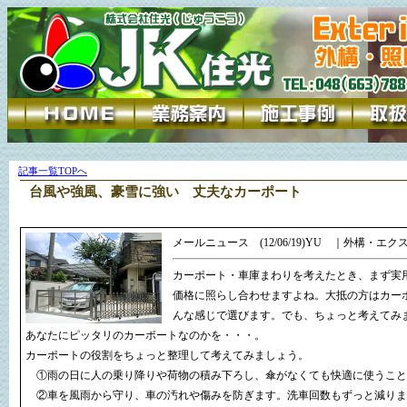
記事一覧TOPへ
台風や強風、豪雪に強い 丈夫なカーポート
メールニュース (12/06/19)YU ｜外構・エク
カーポート・車庫まわりを考えたとき、まず実
価格に照らし合わせますよね。大抵の方はカー
んな感じで選びます。でも、ちょっと考えてみ
あなたにピッタリのカーポートなのかを・・・。
カーポートの役割をちょっと整理して考えてみましょう。
①雨の日に人の乗り降りや荷物の積み下ろし、傘がなくても快適に使うこと
②車を風雨から守り、車の汚れや傷みを防ぎます。洗車回数もずっと減りま